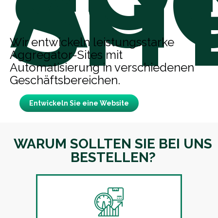
AG
SIT
Wir entwickeln leistungsstarke
Aggregator-Sites mit
Automatisierung in verschiedenen
Geschäftsbereichen.
Entwickeln Sie eine Website
WARUM SOLLTEN SIE BEI UNS
BESTELLEN?