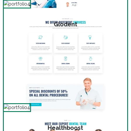
Glodent
Healthboost