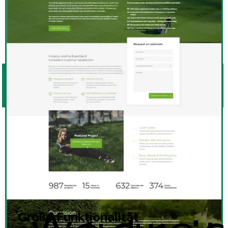
VORTEILE VON AGGREGATOR-
SITES
Große Funktionalität
Einkommenssteigerung
Hohe Nachfrage
Große Funktionalität