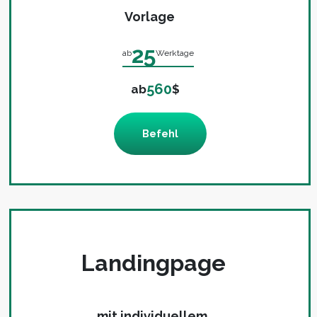
Vorlage
25
ab
Werktage
560
ab
$
Befehl
Landingpage
mit individuellem