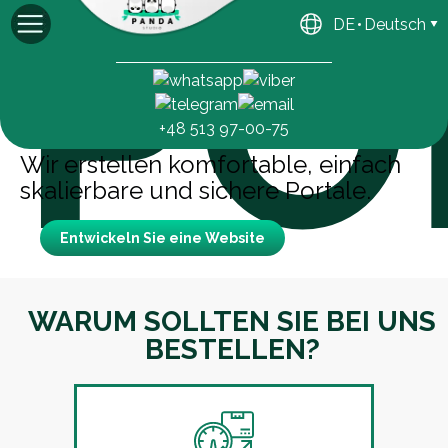
PO
DE
Deutsch
Michael
Generaldirektor
+48 513 97-00-75
Wir erstellen komfortable, einfach
skalierbare und sichere Portale.
Entwickeln Sie eine Website
WARUM SOLLTEN SIE BEI UNS
BESTELLEN?