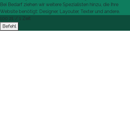
Bei Bedarf ziehen wir weitere Spezialisten hinzu, die Ihre
Website benötigt: Designer, Layouter, Texter und andere.
100
zł. / 1 Zeit
Befehl