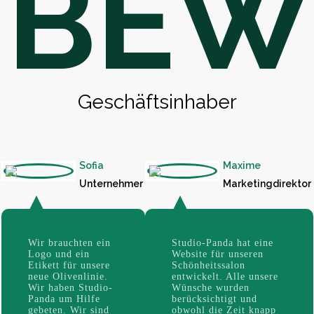
BEW
Geschäftsinhaber
Sofia
Maxime
Unternehmer
Marketingdirektor
Wir brauchten ein
Studio-Panda hat eine
Logo und ein
Website für unseren
Etikett für unsere
Schönheitssalon
neue Olivenlinie.
entwickelt. Alle unsere
Wir haben Studio-
Wünsche wurden
Panda um Hilfe
berücksichtigt und
gebeten. Wir sind
obwohl die Zeit knapp