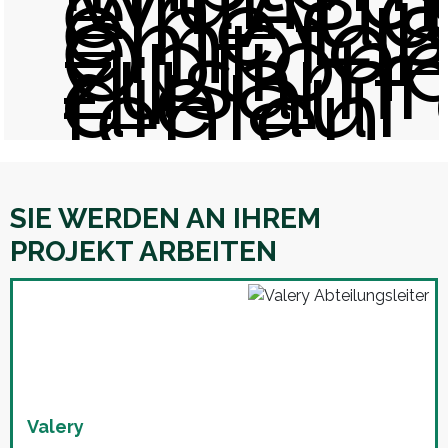
ein Aud
eine Li
empfoh
Option
zusamm
die auf
fehlen.
SIE WERDEN AN IHREM
PROJEKT ARBEITEN
Valery