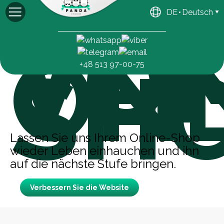
VE
DE
Deutsch
VO
Michael
Hauptgeschäftsführer
ONL
SH
+48 513 97-00-75
Lassen Sie uns Ihrem Online-Shop
wieder Leben einhauchen und ihn
auf die nächste Stufe bringen.
Verbessern Sie die Website