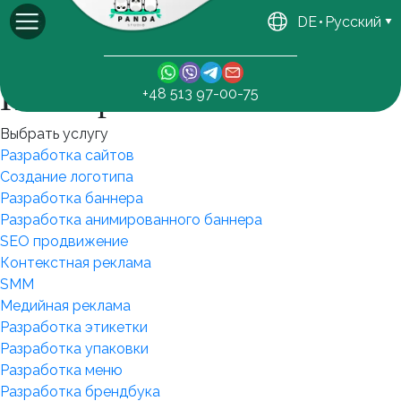
DE
Русский
Главная
/
Портфолио
Наши работы
+48 513 97-00-75
Выбрать услугу
Разработка сайтов
Создание логотипа
Разработка баннера
Разработка анимированного баннера
SEO продвижение
Контекстная реклама
SMM
Медийная реклама
Разработка этикетки
Разработка упаковки
Разработка меню
Разработка брендбука